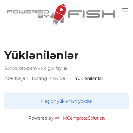
Nav
keç
Yüklənilənlər
Sənəd, proqram və digər fayllar
Azerbaijan Hosting Provider
Yüklənilənlər
Heç bir yüklənilən yoxdur
Powered by
WHMCompleteSolution