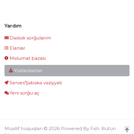
Yardım
Dəstək sorğularım
Elanlar
Məlumat bazası
Yüklənilənlər
Server/Şəbəkə vəziyyəti
Yeni sorğu aç
Müəllif hüquqları © 2026 Powered By Fish. Bütün