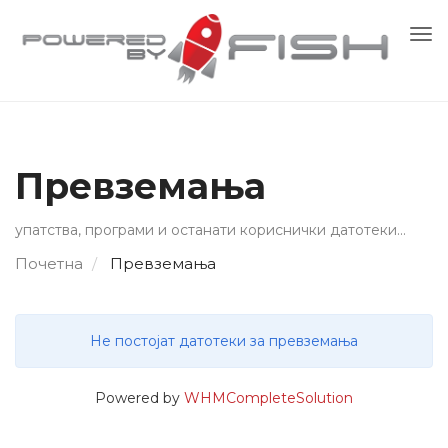
Вк
ја
нав
Превземања
упатства, програми и останати кориснички датотеки...
Почетна
Превземања
Не постојат датотеки за превземања
Powered by
WHMCompleteSolution