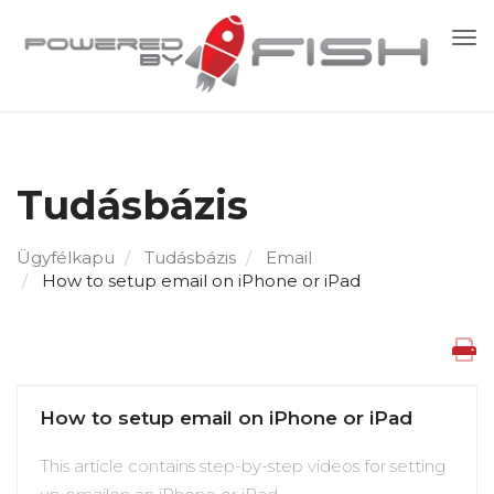
Vál
a
nav
Tudásbázis
Ügyfélkapu
Tudásbázis
Email
How to setup email on iPhone or iPad
How to setup email on iPhone or iPad
This article contains step-by-step videos for setting